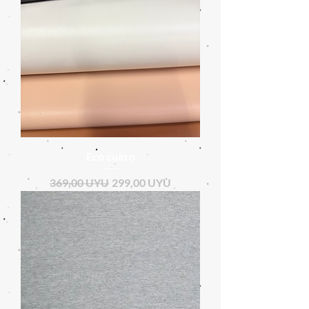
Eco cuero
Precio
Precio de oferta
369,00 UYU
299,00 UYU