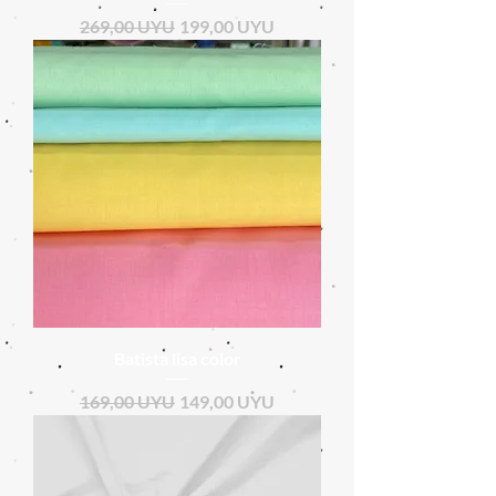
Precio
Precio de oferta
269,00 UYU
199,00 UYU
Batista lisa color
Precio
Precio de oferta
169,00 UYU
149,00 UYU