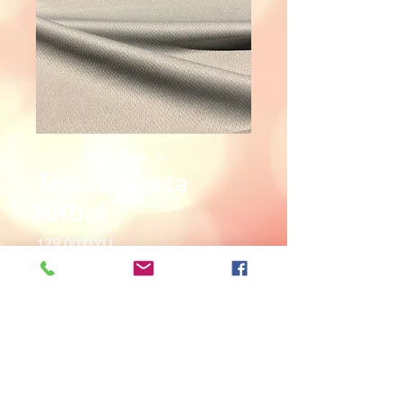
Tela camiseta
fútbol
Precio
179,00 UYU
Cantidad
*
Agregar al carrito