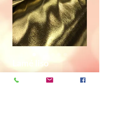
Lamé liso
Precio
299,00 UYU
Cantidad
*
Agregar al carrito
Consultar disponibilidad de stock.